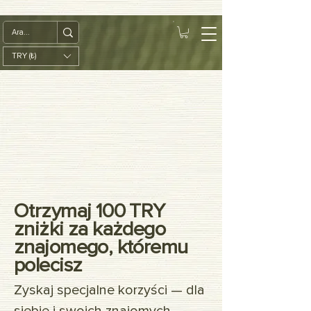
google-site-
verification=diZDfQffI8VBmUt2rHnbkYDIrcztmWKEWt5_Om4tH5U
TRY (₺)
Otrzymaj 100 TRY
zniżki za każdego
znajomego, któremu
polecisz
Zyskaj specjalne korzyści — dla
siebie i swoich znajomych