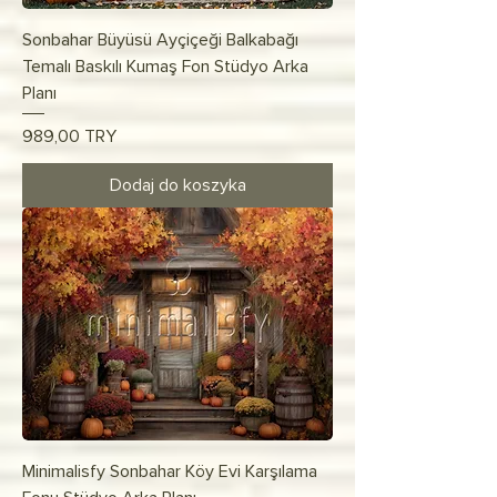
Sonbahar Büyüsü Ayçiçeği Balkabağı
Temalı Baskılı Kumaş Fon Stüdyo Arka
Planı
Cena
989,00 TRY
Dodaj do koszyka
Minimalisfy Sonbahar Köy Evi Karşılama