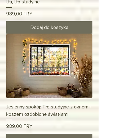
tła, tło studyjne
Cena
989,00 TRY
Dodaj do koszyka
Jesienny spokój: Tło studyjne z oknem i
koszem ozdobione światłami
Cena
989,00 TRY