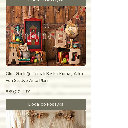
Dodaj do koszyka
Okul Günlüğü Temalı Baskılı Kumaş Arka
Fon Stüdyo Arka Planı
Cena
989,00 TRY
Dodaj do koszyka