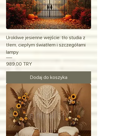
Urokliwe jesienne wejście: tło studia z
tłem, ciepłym światłem i szczegółami
lampy
Cena
989,00 TRY
Dodaj do koszyka