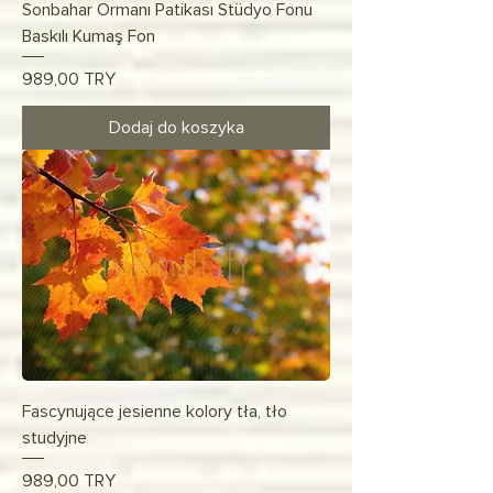
Sonbahar Ormanı Patikası Stüdyo Fonu
Baskılı Kumaş Fon
Cena
989,00 TRY
Dodaj do koszyka
Fascynujące jesienne kolory tła, tło
studyjne
Cena
989,00 TRY