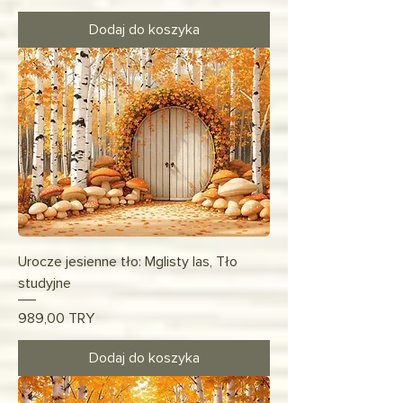
Dodaj do koszyka
Urocze jesienne tło: Mglisty las, Tło
studyjne
Cena
989,00 TRY
Dodaj do koszyka