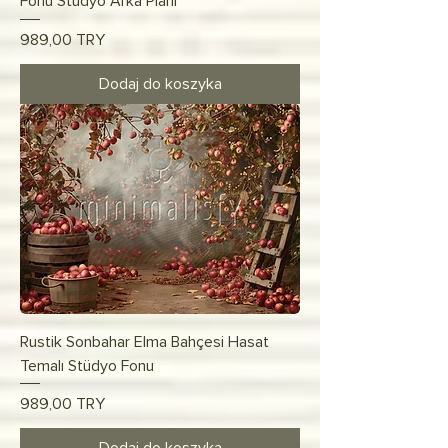
Fonu Stüdyo Arka Planı
Cena
989,00 TRY
Dodaj do koszyka
Rustik Sonbahar Elma Bahçesi Hasat
Temalı Stüdyo Fonu
Cena
989,00 TRY