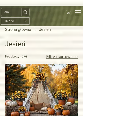
google-site-
verification=diZDfQffI8VBmUt2rHnbkYDIrcztmWKEWt5_Om4tH5U
TRY (₺)
Strona główna
Jesień
Jesień
Produkty (54)
Filtry i sortowanie