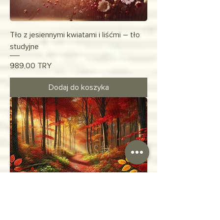
Tło z jesiennymi kwiatami i liśćmi – tło
studyjne
Cena
989,00 TRY
Dodaj do koszyka
Tło studyjne z żywymi jesiennymi