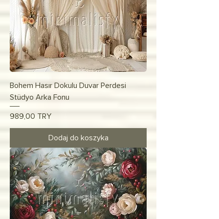
Bohem Hasır Dokulu Duvar Perdesi
Stüdyo Arka Fonu
Cena
989,00 TRY
Dodaj do koszyka