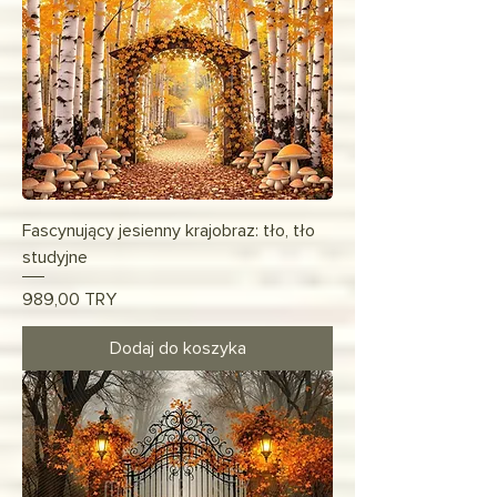
Fascynujący jesienny krajobraz: tło, tło
studyjne
Cena
989,00 TRY
Dodaj do koszyka