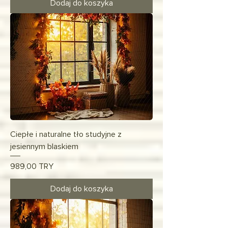
Dodaj do koszyka
Ciepłe i naturalne tło studyjne z
jesiennym blaskiem
Cena
989,00 TRY
Dodaj do koszyka