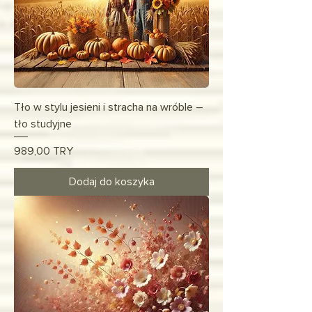
Tło w stylu jesieni i stracha na wróble –
tło studyjne
Cena
989,00 TRY
Dodaj do koszyka