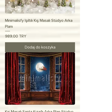
Minimalisfy Işıltılı Kış Masalı Stüdyo Arka
Planı
Cena
989,00 TRY
Dodaj do koszyka
Kış Masalı Santa Kızağı Arka Plan Stüdyo