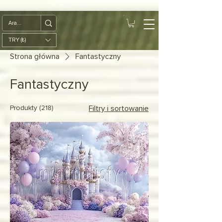
google-site-
verification=diZDfQffI8VBmUt2rHnbkYDIrcztmWKEWt5_Om4tH5U
TRY (₺)
Strona główna
Fantastyczny
Fantastyczny
Produkty (218)
Filtry i sortowanie