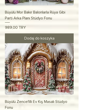
Büyülü Mor Bakır Balonlarla Rüya Gibi
Parti Arka Planı Stüdyo Fonu
Cena
989,00 TRY
Dodaj do koszyka
Büyülü Zencefilli Ev Kış Masalı Stüdyo
Fonu