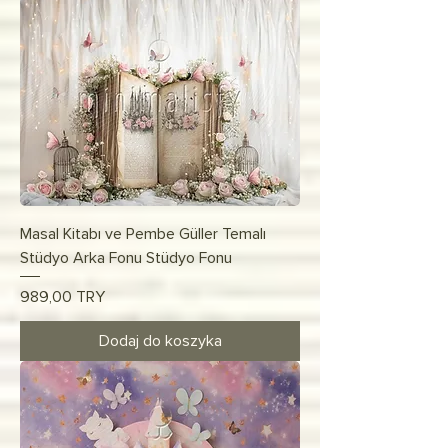
Masal Kitabı ve Pembe Güller Temalı
Stüdyo Arka Fonu Stüdyo Fonu
Cena
989,00 TRY
Dodaj do koszyka