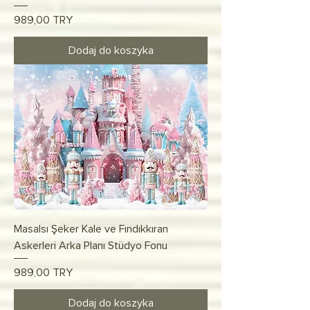
Cena
989,00 TRY
Dodaj do koszyka
Masalsı Şeker Kale ve Fındıkkıran
Askerleri Arka Planı Stüdyo Fonu
Cena
989,00 TRY
Dodaj do koszyka