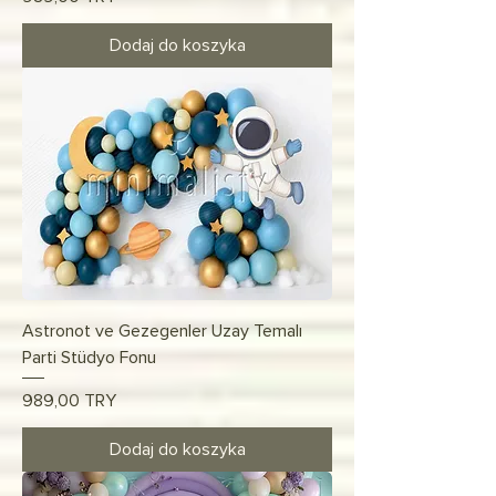
Dodaj do koszyka
Astronot ve Gezegenler Uzay Temalı
Parti Stüdyo Fonu
Cena
989,00 TRY
Dodaj do koszyka