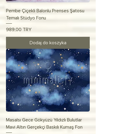
Pembe Çiçekli Balonlu Prenses Şatosu
Temalı Stüdyo Fonu
Cena
989,00 TRY
Dodaj do koszyka
Masalsı Gece Gökyüzü Yıldızlı Bulutlar
Mavi Altın Gerçekçi Baskılı Kumaş Fon