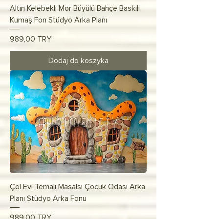
Altın Kelebekli Mor Büyülü Bahçe Baskılı
Kumaş Fon Stüdyo Arka Planı
Cena
989,00 TRY
Dodaj do koszyka
Çöl Evi Temalı Masalsı Çocuk Odası Arka
Planı Stüdyo Arka Fonu
Cena
989,00 TRY