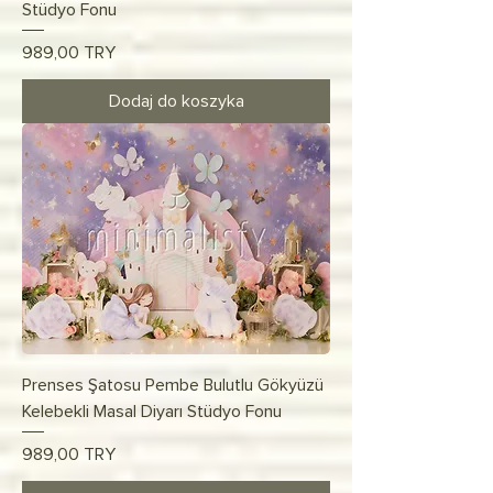
Stüdyo Fonu
Cena
989,00 TRY
Dodaj do koszyka
Prenses Şatosu Pembe Bulutlu Gökyüzü
Kelebekli Masal Diyarı Stüdyo Fonu
Cena
989,00 TRY