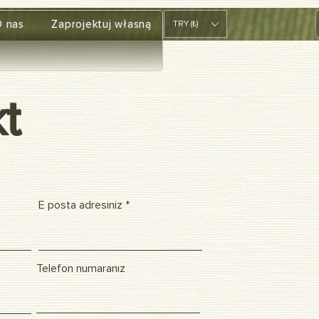
 nas
Zaprojektuj własną
TRY (₺)
t
E posta adresiniz
Telefon numaranız