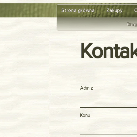
google-site-verification=diZDfQffI8VBmUt2rHnbkYDIrcztmWKEWt5_Om4tH5U
Strona główna
Zakupy
O
Blog
Kontak
Adınız
Konu