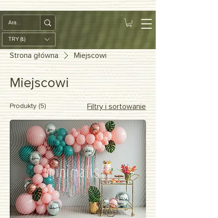
google-site-
verification=diZDfQffI8VBmUt2rHnbkYDIrcztmWKEWt5_Om4tH5U
TRY (₺)
Strona główna
Miejscowi
Miejscowi
Produkty (5)
Filtry i sortowanie