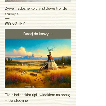
Żywe i radosne kolory, stylowe tło, tło
studyjne
Cena
989,00 TRY
Dodaj do koszyka
Tło z indiańskim tipi i widokiem na prerię
– tło studyjne